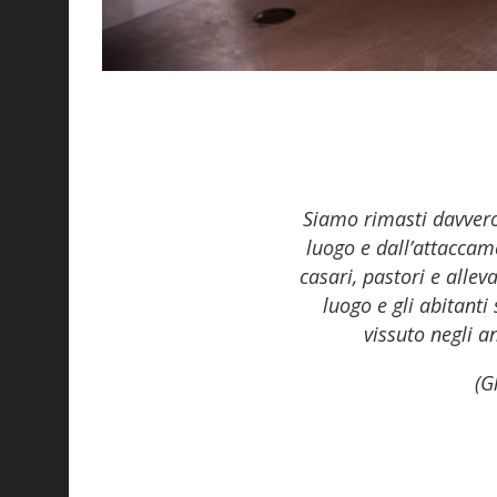
Siamo rimasti davvero
luogo e dall’attaccame
casari, pastori e allev
luogo e gli abitant
vissuto negli a
(G