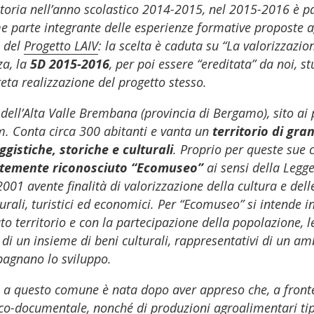
ria nell’anno scolastico 2014-2015, nel 2015-2016 è part
 parte integrante delle esperienze formative proposte a
o del
Progetto LAIV
: la scelta è caduta su “La valorizzazi
za, la
5D 2015-2016
, per poi essere “ereditata” da noi, s
reta realizzazione del progetto stesso.
ell’Alta Valle Brembana (provincia di Bergamo), sito ai pi
.m. Conta circa 300 abitanti e vanta un
territorio di gra
gistiche, storiche e culturali
. Proprio per queste sue 
ntemente riconosciuto “Ecomuseo”
ai sensi della Legg
01 avente finalità di valorizzazione della cultura e delle 
urali, turistici ed economici. Per “Ecomuseo” si intende in
o territorio e con la partecipazione della popolazione, le
di un insieme di beni culturali, rappresentativi di un amb
pagnano lo sviluppo.
o a questo comune è nata dopo aver appreso che, a front
co-documentale, nonché di produzioni agroalimentari tipi