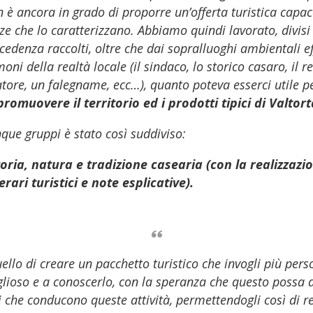
 è ancora in grado di proporre un’offerta turistica capac
nze che lo caratterizzano. Abbiamo quindi lavorato, divisi
cedenza raccolti, oltre che dai sopralluoghi ambientali e
moni della realtà locale (il sindaco, lo storico casaro, il 
ratore, un falegname, ecc…), quanto poteva esserci utile p
promuovere il territorio ed i prodotti tipici di Valtor
inque gruppi è stato così suddiviso:
toria, natura e tradizione casearia (con la realizzazi
rari turistici e note esplicative).
uello di creare un pacchetto turistico che invogli più pers
lioso e a conoscerlo, con la speranza che questo possa d
i che conducono queste attività, permettendogli così di re