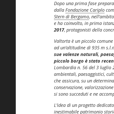
Dopo una prima fase preparato
dalla
Fondazione Cariplo
come
Stern di Bergamo
, nell’ambit
e ha coinvolto, in prima istan
2017
, protagonisti della conc
Valtorta è un piccolo comune d
ad un’altitudine di 935 m s.l
sue valenze naturali, paesag
piccolo borgo è stato rece
Lombardia n. 56 del 3 luglio 20
ambientali, paesaggistici, cult
che assicura, su un determinat
conservazione, valorizzazione 
si sono succeduti e ne accom
L’idea di un progetto dedicat
inestimabile patrimonio stori