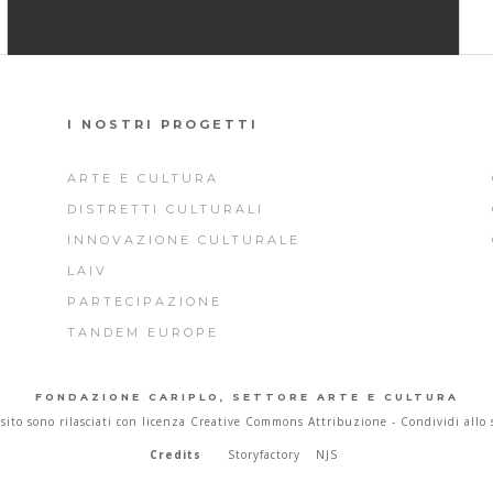
I NOSTRI PROGETTI
ARTE E CULTURA
DISTRETTI CULTURALI
INNOVAZIONE CULTURALE
LAIV
PARTECIPAZIONE
TANDEM EUROPE
FONDAZIONE CARIPLO, SETTORE ARTE E CULTURA
sito sono rilasciati con licenza Creative Commons Attribuzione - Condividi allo 
Credits
Storyfactory
NJS